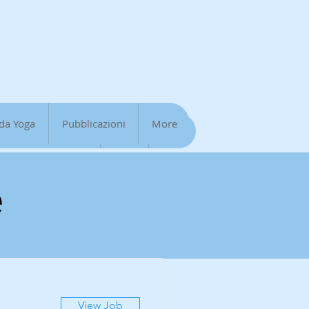
da Yoga
Pubblicazioni
More
Massaggio sonoro
Shop
Altro
e
View Job