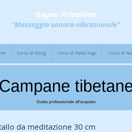
Bagno Armonico
"Massaggio sonoro-vibrazionale"
ane
Corso di Gong
Corso di Nada Yoga
Corso di Na
Corso di Gong
Corso di Nada Yoga
Pubblicazioni
Campane tibetan
Guida professionale all'acquisto
tallo da meditazione 30 cm