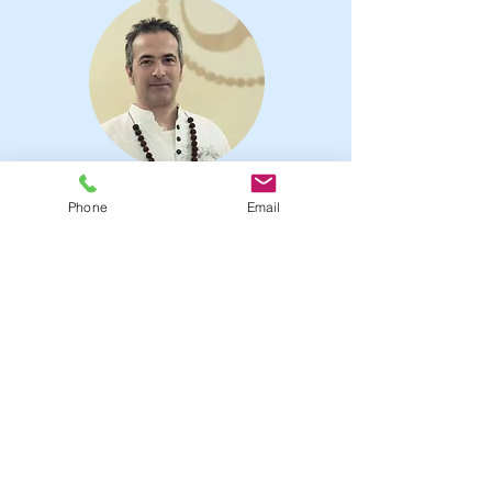
Francesco Leoci
Phone
Email
resp. Piemonte