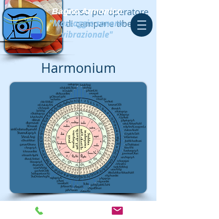
Corso per operatore
Bagno Armonico
"Massaggio sonoro-
di campane tibetane
vibrazionale"
Harmonium