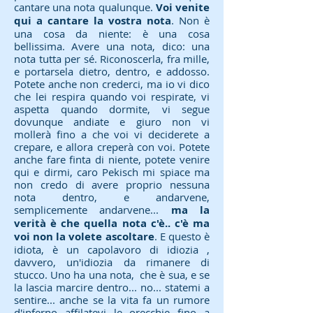
cantare una nota qualunque.
Voi venite
qui a cantare la vostra nota
. Non è
una cosa da niente: è una cosa
bellissima. Avere una nota, dico: una
nota tutta per sé. Riconoscerla, fra mille,
e portarsela dietro, dentro, e addosso.
Potete anche non crederci, ma io vi dico
che lei respira quando voi respirate, vi
aspetta quando dormite, vi segue
dovunque andiate e giuro non vi
mollerà fino a che voi vi deciderete a
crepare, e allora creperà con voi. Potete
anche fare finta di niente, potete venire
qui e dirmi, caro Pekisch mi spiace ma
non credo di avere proprio nessuna
nota dentro, e andarvene,
semplicemente andarvene...
ma la
verità è che quella nota c'è.. c'è ma
voi non la volete ascoltare
. E questo è
idiota, è un capolavoro di idiozia ,
davvero, un'idiozia da rimanere di
stucco. Uno ha una nota, che è sua, e se
la lascia marcire dentro... no... statemi a
sentire... anche se la vita fa un rumore
d'inferno affilatevi le orecchie fino a