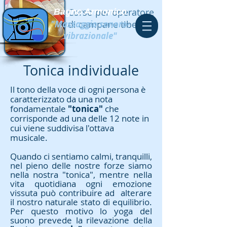
Corso per operatore
Bagno Armonico
"Massaggio sonoro-
di campane tibetane
vibrazionale"
Tonica individuale
Il tono della voce di ogni persona è
caratterizzato da una nota
fondamentale
"tonica"
che
corrisponde ad una delle 12 note in
cui viene suddivisa l'ottava
musicale.
Quando ci sentiamo calmi, tranquilli,
nel pieno delle nostre forze siamo
nella nostra "tonica", mentre nella
vita quotidiana ogni emozione
vissuta può contribuire ad alterare
il nostro naturale stato di equilibrio.
Per questo motivo lo yoga del
suono prevede la rilevazione della