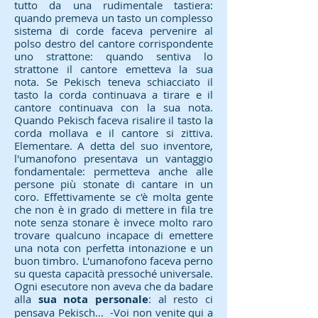
tutto da una rudimentale tastiera:
quando premeva un tasto un complesso
sistema di corde faceva pervenire al
polso destro del cantore corrispondente
uno strattone: quando sentiva lo
strattone il cantore emetteva la sua
nota. Se Pekisch teneva schiacciato il
tasto la corda continuava a tirare e il
cantore continuava con la sua nota.
Quando Pekisch faceva risalire il tasto la
corda mollava e il cantore si zittiva.
Elementare. A detta del suo inventore,
l'umanofono presentava un vantaggio
fondamentale: permetteva anche alle
persone più stonate di cantare in un
coro. Effettivamente se c'è molta gente
che non è in grado di mettere in fila tre
note senza stonare è invece molto raro
trovare qualcuno incapace di emettere
una nota con perfetta intonazione e un
buon timbro. L'umanofono faceva perno
su questa capacità pressoché universale.
Ogni esecutore non aveva che da badare
alla
sua nota personale
: al resto ci
pensava Pekisch... -Voi non venite qui a