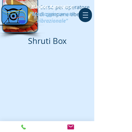
Corso per operatore
Bagno Armonico
"Massaggio sonoro-
di campane tibetane
vibrazionale"
Shruti Box